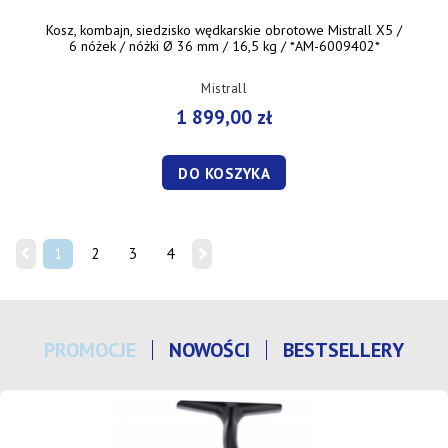
Kosz, kombajn, siedzisko wędkarskie obrotowe Mistrall X5 /
6 nóżek / nóżki Ø 36 mm / 16,5 kg / *AM-6009402*
Mistrall
1 899,00 zł
DO KOSZYKA
1
2
3
4
PROMOCJE
NOWOŚCI
BESTSELLERY